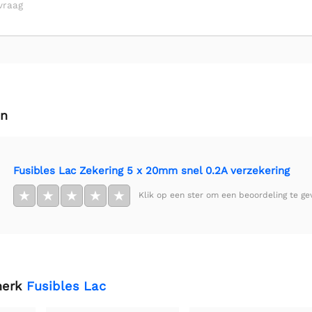
vraag
en
Fusibles Lac Zekering 5 x 20mm snel 0.2A verzekering
★
★
★
★
★
Klik op een ster om een beoordeling te ge
merk
Fusibles Lac