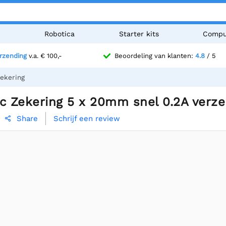
n
Robotica
Starter kits
Compu
erzending
v.a. € 100,-
Beoordeling van klanten:
4.8
/ 5
ekering
c Zekering 5 x 20mm snel 0.2A verze
Schrijf een review
Share
