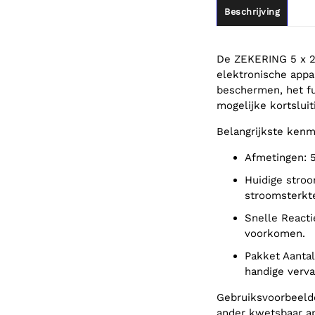
Beschrijving
De ZEKERING 5 x 2
elektronische appar
beschermen, het fu
mogelijke kortsluit
Belangrijkste ken
Afmetingen:
Huidige stroomsterkte: 0.2A, ontworpen voor toepassingen met lage
stroomsterkt
Snelle Reactie: Zorgt voor een snelle uitschakeling om schade te
voorkomen.
Pakket Aantal: Geleverd in een set van 10 zekeringen per doos voor
handige verva
Gebruiksvoorbeelden
ander kwetsbaar ap