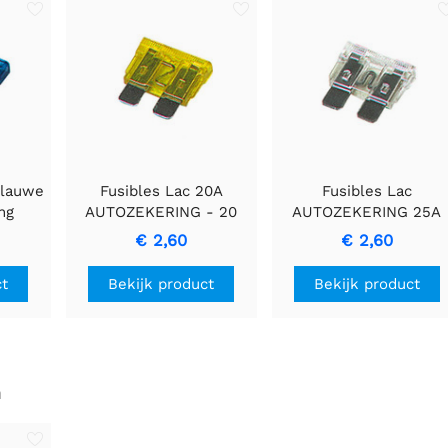
blauwe
Fusibles Lac 20A
Fusibles Lac
ng
AUTOZEKERING - 20
AUTOZEKERING 25A
Ampé Autozekering
(TRANSPARANT) -
€ 2,60
€ 2,60
voor bedrading
Betrouwbare
beveiliging
bescherming voor
ct
Bekijk product
Bekijk product
voertuigelektronica
n