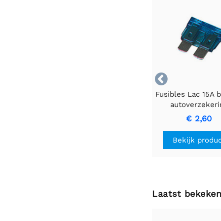

Fusibles Lac 15A 
autoverzekeri
zekering
€ 2,60
Bekijk produ
Laatst bekeke