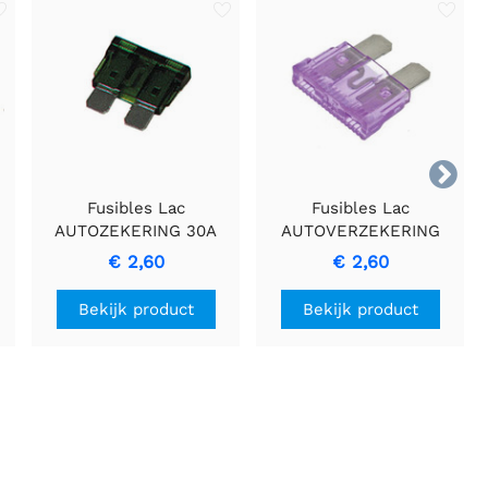

Fusibles Lac
Fusibles Lac
AUTOZEKERING 30A
AUTOVERZEKERING
(GROEN) - Autozekering
35A Betrouwbare
€ 2,60
€ 2,60
voor circuitbescherming
Overstroombeveiligingszekering
Bekijk product
Bekijk product