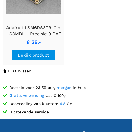
Adafruit LSM6DS3TR-C +
LIS3MDL - Precisie 9 DoF
IMU
€ 29,-
Bekijk product
Lijst wissen

Besteld voor 23:59 uur,
morgen
in huis
Gratis verzending
v.a. € 100,-
Beoordeling van klanten:
4.8
/ 5
Uitstekende service