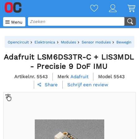

Menu
Opencircuit
Elektronica
Modules
Sensor modules
Bewegings s
Adafruit LSM6DS3TR-C + LIS3MDL
- Precisie 9 DoF IMU
Artikelnr.
5543
Merk
Adafruit
Model
5543
Schrijf een review
Share
