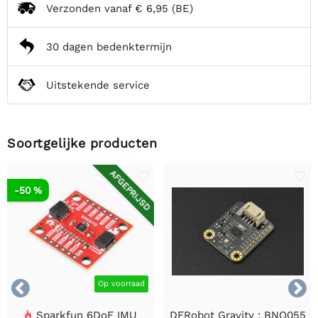
Verzonden vanaf
€ 6,95
(BE)
30 dagen bedenktermijn
Uitstekende service
Soortgelijke producten
AFGEPRIJSD
-50 %


Op voorraad
Sparkfun 6DoF IMU
DFRobot Gravity : BNO055