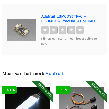
Adafruit LSM6DS3TR-C +
LIS3MDL - Precisie 9 DoF IMU
★
★
★
★
★
Klik op een ster om een beoordeling te
geven
Meer van het merk
Adafruit
AFGEPRIJSD
AFGEPRIJSD
-49 %
-50 %