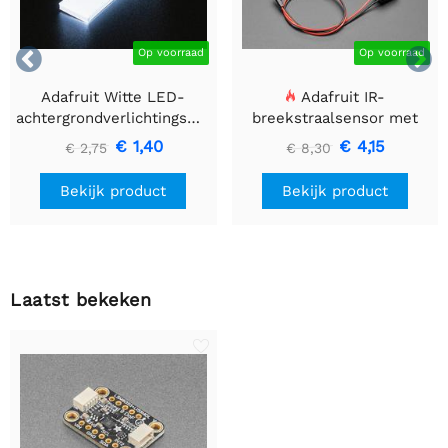


Op voorraad
Op voorraad
Adafruit Witte LED-
Adafruit IR-
achtergrondverlichtingsmodule
breekstraalsensor met
- Klein 12 mm x 40 mm
premium draadheader
€ 1,40
€ 4,15
€ 2,75
€ 8,30
header einden - 5 mm
LED's
Bekijk product
Bekijk product
Laatst bekeken