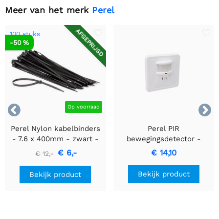
Meer van het merk
Perel
AFGEPRIJSD
100 stuks
-50 %


Op voorraad
Perel Nylon kabelbinders
Perel PIR
- 7.6 x 400mm - zwart -
bewegingsdetector -
100 stuks
Inbouw met
€ 6,-
€ 14,10
€ 12,-
bewegingsdetectie &
inbouwontwerp
Bekijk product
Bekijk product