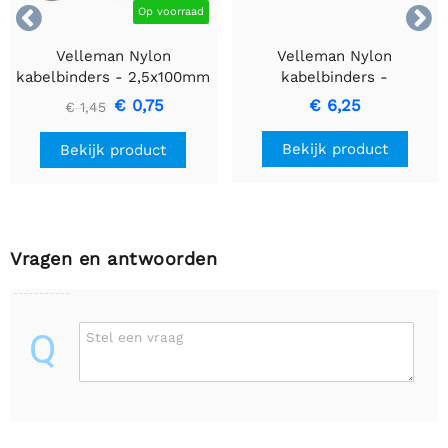


Op voorraad
Velleman Nylon
Velleman Nylon
kabelbinders - 2,5x100mm
kabelbinders -
- 100 stuks
4,6x200mm - 100 stuks
€ 0,75
€ 6,25
€ 1,45
Bekijk product
Bekijk product
Vragen en antwoorden
Q
Stel een vraag