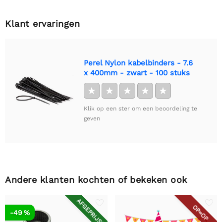
Klant ervaringen
Perel Nylon kabelbinders - 7.6
x 400mm - zwart - 100 stuks
★
★
★
★
★
Klik op een ster om een beoordeling te
geven
Andere klanten kochten of bekeken ook
AFGEPRIJSD
OP=OP
-49 %