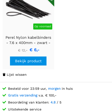
Op voorraad
Perel Nylon kabelbinders
- 7.6 x 400mm - zwart -
100 stuks
€ 6,-
€ 12,-
Bekijk product
Lijst wissen

Besteld voor 23:59 uur,
morgen
in huis
Gratis verzending
v.a. € 100,-
Beoordeling van klanten:
4.8
/ 5
Uitstekende service