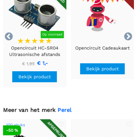


Op voorraad
Opencircuit HC-SR04
Opencircuit Cadeaukaart
Ultrasonische afstands
detectie module
€ 1,-
€ 1,95
Bekijk product
Bekijk product
Meer van het merk
Perel
AFGEPRIJSD
100 stuks
-50 %