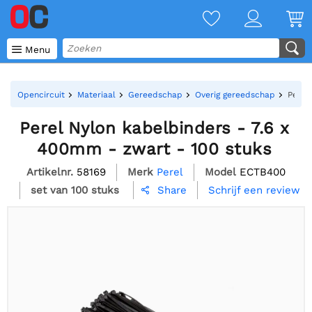

Menu
Opencircuit
Materiaal
Gereedschap
Overig gereedschap
Perel
Perel Nylon kabelbinders - 7.6 x
400mm - zwart - 100 stuks
Artikelnr.
58169
Merk
Perel
Model
ECTB400
set van 100 stuks
Schrijf een review
Share
