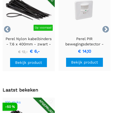


Op voorraad
Perel Nylon kabelbinders
Perel PIR
- 7.6 x 400mm - zwart -
bewegingsdetector -
100 stuks
Inbouw met
€ 6,-
€ 14,10
€ 12,-
bewegingsdetectie &
inbouwontwerp
Bekijk product
Bekijk product
Laatst bekeken
AFGEPRIJSD
100 stuks
-50 %