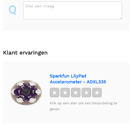
Q
Stel een vraag
Klant ervaringen
Sparkfun LilyPad
Accelerometer - ADXL335
★
★
★
★
★
Klik op een ster om een beoordeling te
geven