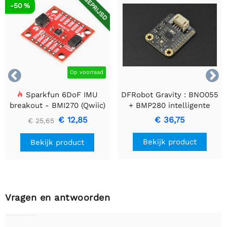
AFGEPRIJSD
-50 %


Op voorraad
Sparkfun 6DoF IMU
DFRobot Gravity : BNO055
breakout - BMI270 (Qwiic)
+ BMP280 intelligente
10DOF AHRS
€ 12,85
€ 36,75
€ 25,65
Bekijk product
Bekijk product
Vragen en antwoorden