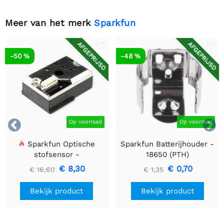
Meer van het merk
Sparkfun
AFGEPRIJSD
AFGEPRIJSD
-50 %
-48 %


Op voorraad
Op voorraad
Sparkfun Optische
Sparkfun Batterijhouder -
stofsensor -
18650 (PTH)
GP2Y1010AU0F
€ 8,30
€ 0,70
€ 16,60
€ 1,35
Bekijk product
Bekijk product