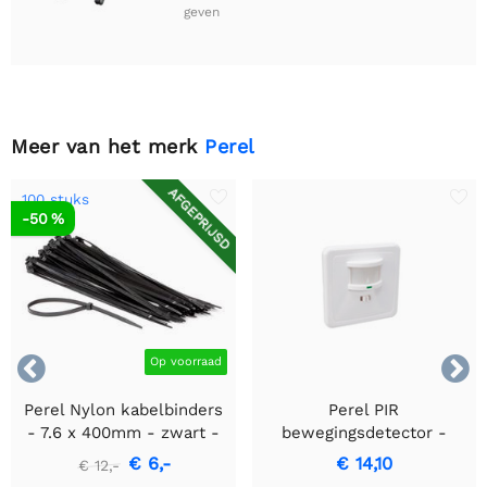
geven
Meer van het merk
Perel
AFGEPRIJSD
100 stuks
-50 %


Op voorraad
Perel Nylon kabelbinders
Perel PIR
- 7.6 x 400mm - zwart -
bewegingsdetector -
100 stuks
Inbouw met
€ 6,-
€ 14,10
€ 12,-
bewegingsdetectie &