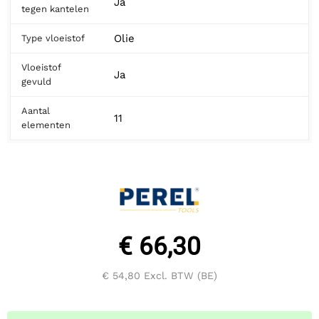
Ja
tegen kantelen
Olie
Type vloeistof
Vloeistof
Ja
gevuld
Aantal
11
elementen
€ 66,30
€ 54,80
Excl. BTW (BE)