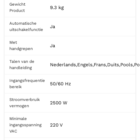
Gewicht
9.3 kg
Product
Automatische
Ja
uitschakelfunctie
Met
Ja
handgrepen
Talen van de
Nederlands,Engels,Frans,Duits,Pools,P
handleiding
Ingangsfrequentie
50/60 Hz
bereik
Stroomverbruik
2500 W
vermogen
Minimale
220 V
ingangsspanning
VAC