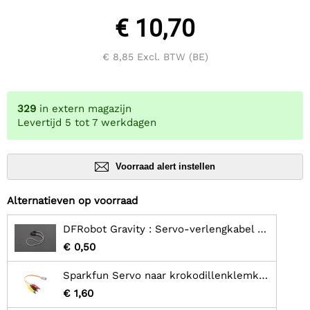
€ 10,70
€ 8,85
Excl. BTW (BE)
329
in extern magazijn
Levertijd 5 tot 7 werkdagen
Voorraad alert instellen
Alternatieven op voorraad
DFRobot Gravity : Servo-verlengkabel 300 mm
€ 0,50
Sparkfun Servo naar krokodillenklemkabel - gehuld
€ 1,60