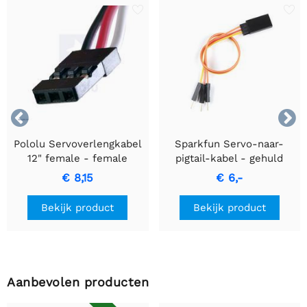


Pololu Servoverlengkabel
Sparkfun Servo-naar-
12" female - female
pigtail-kabel - gehuld
€ 8,15
€ 6,-
Bekijk product
Bekijk product
Aanbevolen producten