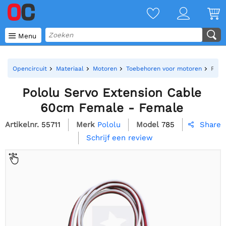

Menu
Opencircuit
Materiaal
Motoren
Toebehoren voor motoren
Polo
Pololu Servo Extension Cable
60cm Female - Female
Artikelnr.
55711
Merk
Pololu
Model
785
Share

Schrijf een review