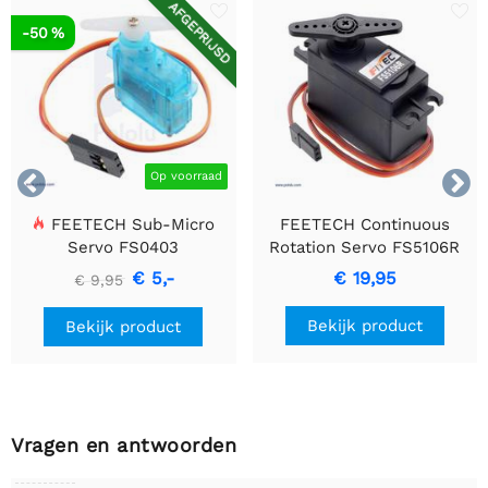
AFGEPRIJSD
-50 %


Op voorraad
FEETECH Sub-Micro
FEETECH Continuous
Servo FS0403
Rotation Servo FS5106R
€ 5,-
€ 19,95
€ 9,95
Bekijk product
Bekijk product
Vragen en antwoorden