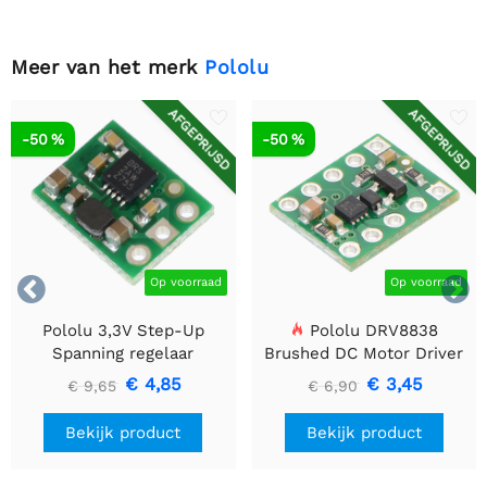
Meer van het merk
Pololu
AFGEPRIJSD
AFGEPRIJSD
-50 %
-50 %


Op voorraad
Op voorraad
Pololu 3,3V Step-Up
Pololu DRV8838
Spanning regelaar
Brushed DC Motor Driver
U1V10F3
€ 4,85
€ 3,45
€ 9,65
€ 6,90
Bekijk product
Bekijk product