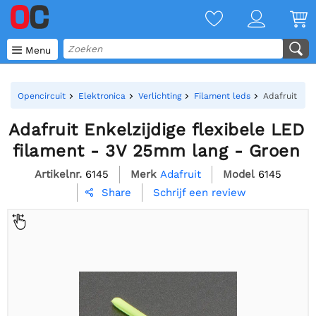

Menu
Opencircuit
Elektronica
Verlichting
Filament leds
Adafruit Enk
Adafruit Enkelzijdige flexibele LED
filament - 3V 25mm lang - Groen
Artikelnr.
6145
Merk
Adafruit
Model
6145
Schrijf een review
Share
