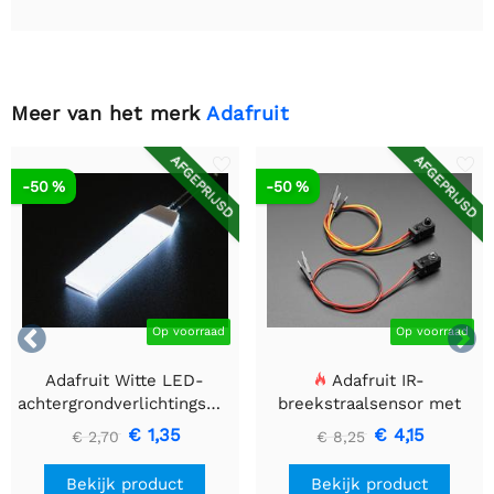
Meer van het merk
Adafruit
AFGEPRIJSD
AFGEPRIJSD
-50 %
-50 %


Op voorraad
Op voorraad
Adafruit Witte LED-
Adafruit IR-
achtergrondverlichtingsmodule
breekstraalsensor met
- Klein 12 mm x 40 mm
premium draadheader
€ 1,35
€ 4,15
€ 2,70
€ 8,25
header einden - 5 mm
LED's
Bekijk product
Bekijk product