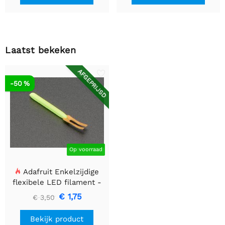
Laatst bekeken
AFGEPRIJSD
-50 %
Op voorraad
Adafruit Enkelzijdige
flexibele LED filament -
3V 25mm lang - Groen
€ 1,75
€ 3,50
Bekijk product