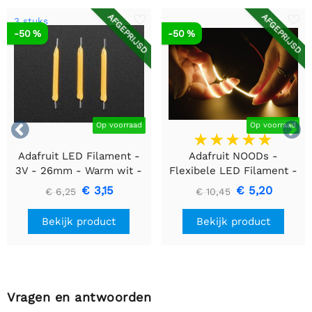
AFGEPRIJSD
AFGEPRIJSD
3 stuks
-50 %
-50 %


Op voorraad
Op voorraad
Adafruit LED Filament -
Adafruit NOODs -
3V - 26mm - Warm wit -
Flexibele LED Filament -
3 stuks
3V - 300mm - Geel
€ 3,15
€ 5,20
€ 6,25
€ 10,45
Bekijk product
Bekijk product
Vragen en antwoorden