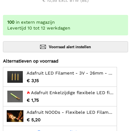
€ 10,55
Excl. BTW (BE)
100
in extern magazijn
Levertijd 10 tot 12 werkdagen
Voorraad alert instellen
Alternatieven op voorraad
Adafruit LED Filament - 3V - 26mm - Warm wit - 3 stuks
€ 3,15
Adafruit Enkelzijdige flexibele LED filament - 3V 25mm lang - Groen
€ 1,75
Adafruit NOODs - Flexibele LED Filament - 3V - 300mm - Geel
€ 5,20