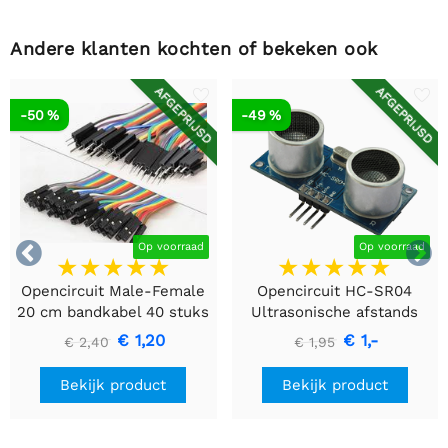
Andere klanten kochten of bekeken ook
AFGEPRIJSD
AFGEPRIJSD
-50 %
-49 %


Op voorraad
Op voorraad
Opencircuit Male-Female
Opencircuit HC-SR04
20 cm bandkabel 40 stuks
Ultrasonische afstands
detectie module
€ 1,20
€ 1,-
€ 2,40
€ 1,95
Bekijk product
Bekijk product