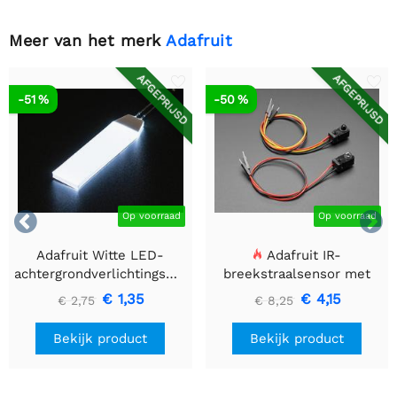
Meer van het merk
Adafruit
AFGEPRIJSD
AFGEPRIJSD
-51 %
-50 %


Op voorraad
Op voorraad
Adafruit Witte LED-
Adafruit IR-
achtergrondverlichtingsmodule
breekstraalsensor met
- Klein 12 mm x 40 mm
premium draadheader
€ 1,35
€ 4,15
€ 2,75
€ 8,25
header einden - 5 mm
LED's
Bekijk product
Bekijk product