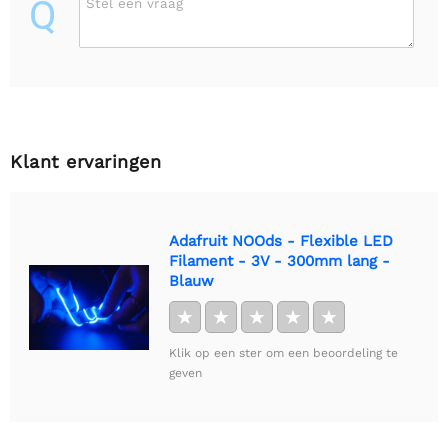
Q
Stel een vraag
Klant ervaringen
Adafruit NOOds - Flexible LED
Filament - 3V - 300mm lang -
Blauw
★
★
★
★
★
Klik op een ster om een beoordeling te
geven