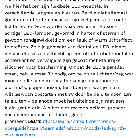
we hier hebben zijn flexibele LED-noedels, in
verschillende lengtes en kleuren. Ze zijn niet allemaal
goed om op te eten, maar ze zijn wel goed voor coole
lichteffectenDeze worden vaak gezien in 'Edison-
achtige' LED-lampen, gevormd in harten of sterren of
gewoon rondgewikkeld om een ​​leuk of warm lichteffect
te creëren. Ze zijn gemaakt van tientallen LED-diodes
die aan elkaar zijn gehecht op een ultraflexibele metalen
achterkant en vervolgens zijn gecoat met kleurrijke
siliconen voor bescherming. Omdat de LED's parallel
staan, heb je maar 3V nodig om ze op te lichten.Voeg wat
mini, noodle-y neon bling toe aan je miniatuursets,
diorama's, poppenhuizen, kerstdorpen, wat je maar
wilt!Gewoon opstarten met 3V door beide uiteinden aan
te sluiten - de anode moet het uiteinde zijn met een
klein gaatje erin. Als het niet meteen oplicht, probeer
dan andersom aan te sluiten, geen
probleem.
Learn:
https://learn.adafruit.com/noods-
uberguide
https://learn.adafruit.com/noods-led-synth-
cv-visualizers