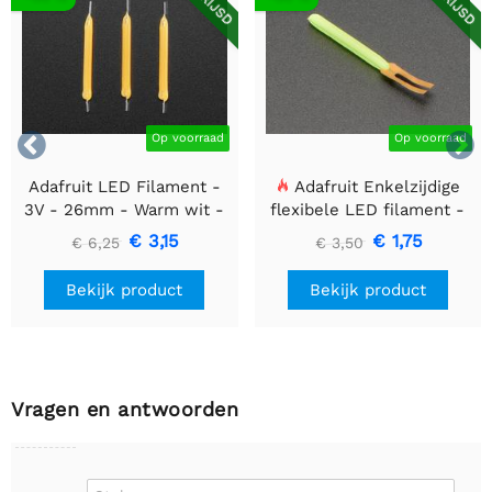


Op voorraad
Op voorraad
Adafruit LED Filament -
Adafruit Enkelzijdige
3V - 26mm - Warm wit -
flexibele LED filament -
3 stuks
3V 25mm lang - Groen
€ 3,15
€ 1,75
€ 6,25
€ 3,50
Bekijk product
Bekijk product
Vragen en antwoorden