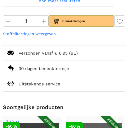
Toon meer resultaten
In winkelwagen
Staffelkortingen weergeven
Verzonden vanaf
€ 6,95
(BE)
30 dagen bedenktermijn
Uitstekende service
Soortgelijke producten
AFGEPRIJSD
AFGEPRIJSD
3 stuks
-50 %
-50 %