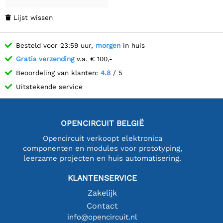
Lijst wissen

Besteld voor 23:59 uur,
morgen
in huis
Gratis verzending
v.a. € 100,-
Beoordeling van klanten:
4.8
/ 5
Uitstekende service
OPENCIRCUIT BELGIË
Opencircuit verkoopt elektronica
componenten en modules voor prototyping,
leerzame projecten en huis automatisering.
KLANTENSERVICE
Zakelijk
Contact
info@opencircuit.nl