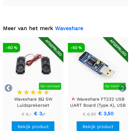
Meer van het merk
Waveshare
AFGEPRIJSD
AFGEPRIJSD
-50 %
-50 %


Op voorraad
Op voorraad
Waveshare 8Ω 5W
Waveshare FT232 USB
Luidsprekerset
UART Board (Type A), USB
naar TTL (UART)
€ 3,-
€ 3,50
€ 6,-
€ 6,95
Communicatiemodule
Bekijk product
Bekijk product