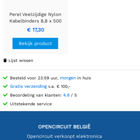
Perel Veelzijdige Nylon
Kabelbinders 8,8 x 500
mm in het zwart
€ 17,30
Bekijk product
Lijst wissen

Besteld voor 23:59 uur,
morgen
in huis
Gratis verzending
v.a. € 100,-
Beoordeling van klanten:
4.8
/ 5
Uitstekende service
OPENCIRCUIT BELGIË
Opencircuit verkoopt elektronica