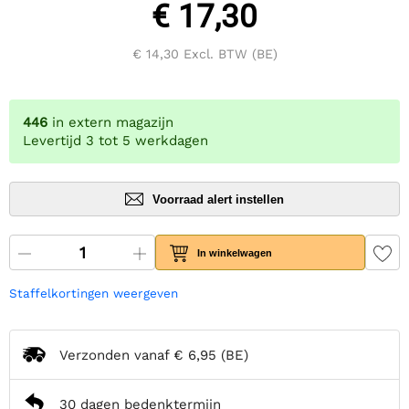
€ 17,30
€ 14,30
Excl. BTW (BE)
446
in extern magazijn
Levertijd 3 tot 5 werkdagen
Voorraad alert instellen
In winkelwagen
Staffelkortingen weergeven
Verzonden vanaf
€ 6,95
(BE)
30 dagen bedenktermijn