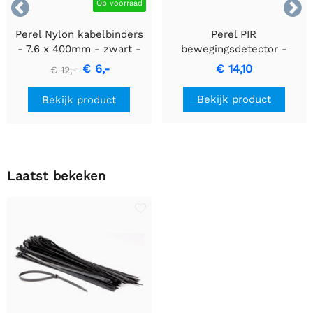


Op voorraad
Perel Nylon kabelbinders
Perel PIR
- 7.6 x 400mm - zwart -
bewegingsdetector -
100 stuks
Inbouw met
€ 6,-
€ 14,10
€ 12,-
bewegingsdetectie &
inbouwontwerp
Bekijk product
Bekijk product
Laatst bekeken