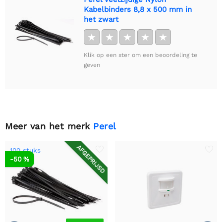
Kabelbinders 8,8 x 500 mm in
het zwart
★
★
★
★
★
Klik op een ster om een beoordeling te
geven
Meer van het merk
Perel
AFGEPRIJSD
100 stuks
-50 %