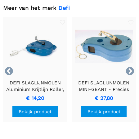
Meer van het merk
Defi


DEFI SLAGLIJNMOLEN
DEFI SLAGLIJNMOLEN
Aluminium Krijtlijn Roller,
MINI-GEANT - Precies
30m
Gereedschap met een Lijn
€ 14,20
€ 27,80
van 30 Meter
Bekijk product
Bekijk product