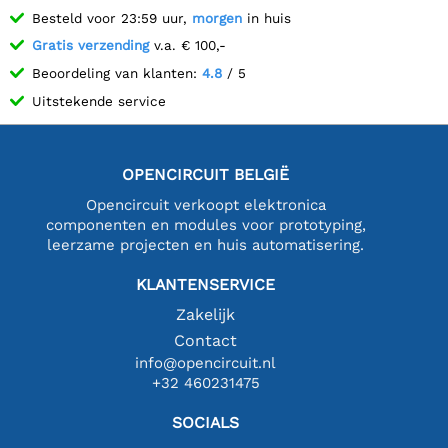
Besteld voor 23:59 uur,
morgen
in huis
Gratis verzending
v.a. € 100,-
Beoordeling van klanten:
4.8
/ 5
Uitstekende service
OPENCIRCUIT BELGIË
Opencircuit verkoopt elektronica
componenten en modules voor prototyping,
leerzame projecten en huis automatisering.
KLANTENSERVICE
Zakelijk
Contact
info@opencircuit.nl
+32 460231475
SOCIALS