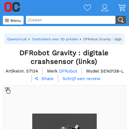

Menu
Opencircuit
Controllers voor 3D printen
DFRobot Gravity : digitale 
DFRobot Gravity : digitale
crashsensor (links)
Artikelnr.
57134
Merk
DFRobot
Model
SEN0138-L
Schrijf een review
Share
