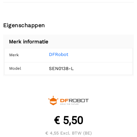
Eigenschappen
Merk informatie
DFRobot
Merk
SEN0138-L
Model
€ 5,50
€ 4,55
Excl. BTW (BE)