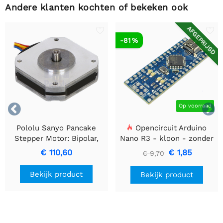
Andere klanten kochten of bekeken ook
AFGEPRIJSD
-81 %


Op voorraad
Pololu Sanyo Pancake
Opencircuit Arduino
Stepper Motor: Bipolar,
Nano R3 - kloon - zonder
200 Steps/Rev, 3,5V
headers
€ 110,60
€ 1,85
€ 9,70
1A/Phase
Bekijk product
Bekijk product