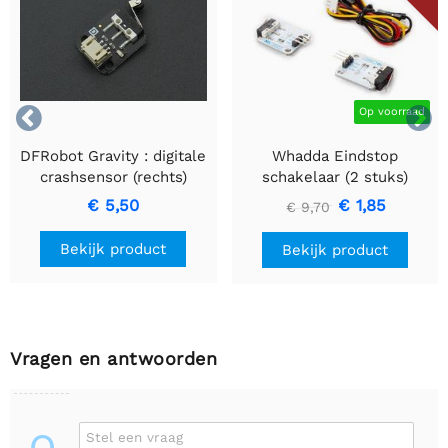


Op voorraad
DFRobot Gravity : digitale
Whadda Eindstop
crashsensor (rechts)
schakelaar (2 stuks)
€ 5,50
€ 1,85
€ 9,70
Bekijk product
Bekijk product
Vragen en antwoorden
Stel een vraag