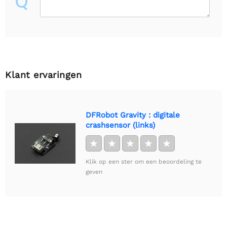
Q
Klant ervaringen
DFRobot Gravity : digitale
crashsensor (links)
★
★
★
★
★
Klik op een ster om een beoordeling te
geven