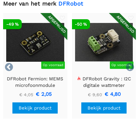
Meer van het merk
DFRobot
AFGEPRIJSD
AFGEPRIJSD
-49 %
-50 %


Op voorraad
Op voorraad
DFRobot Fermion: MEMS
DFRobot Gravity : I2C
microfoonmodule
digitale wattmeter
€ 2,05
€ 4,80
€ 4,05
€ 9,60
Bekijk product
Bekijk product