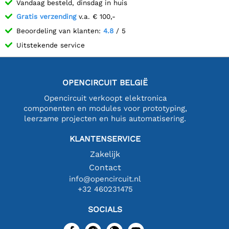
Vandaag besteld, dinsdag in huis
Gratis verzending
v.a. € 100,-
Beoordeling van klanten:
4.8
/ 5
Uitstekende service
OPENCIRCUIT BELGIË
Opencircuit verkoopt elektronica
componenten en modules voor prototyping,
leerzame projecten en huis automatisering.
KLANTENSERVICE
Zakelijk
Contact
info@opencircuit.nl
+32 460231475
SOCIALS