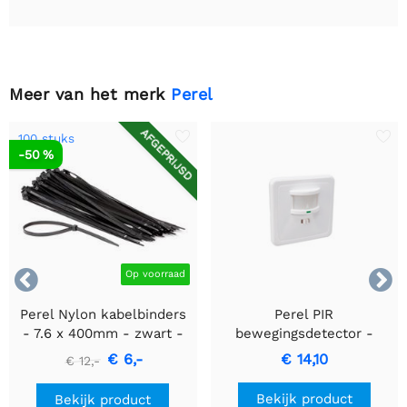
Meer van het merk
Perel
AFGEPRIJSD
100 stuks
-50 %


Op voorraad
Perel Nylon kabelbinders
Perel PIR
- 7.6 x 400mm - zwart -
bewegingsdetector -
100 stuks
Inbouw met
€ 6,-
€ 14,10
€ 12,-
bewegingsdetectie &
inbouwontwerp
Bekijk product
Bekijk product