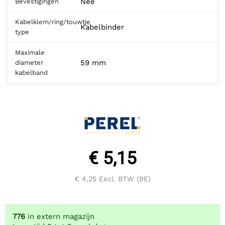
Nee
Bevestigingen
Kabelklem/ring/touwtje
Kabelbinder
type
Maximale
59 mm
diameter
kabelband
€ 5,15
€ 4,25
Excl. BTW (BE)
776
in extern magazijn