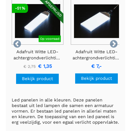
AFGEPRIJSD
-51 %
Op voorraad


Adafruit Witte LED-
Adafruit Witte LED-
achtergrondverlichtingsmodule
achtergrondverlichtingsmo
- Klein 12 mm x 40
- Groot 45 mm x 86
€ 1,35
€ 7,-
€ 2,75
mm
mm
Bekijk product
Bekijk product
Led panelen in alle kleuren. Deze panelen
bestaat uit led lampen die samen een armatuur
vormen. Er bestaan led panelen in allerlei maten
en kleuren. De toepassing van een led paneel is
erg veelzijdig, voor een egaal verlicht oppervlakte.