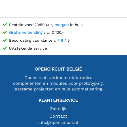
Besteld voor 23:59 uur,
morgen
in huis
Gratis verzending
v.a. € 100,-
Beoordeling van klanten:
4.8
/ 5
Uitstekende service
OPENCIRCUIT BELGIË
Opencircuit verkoopt elektronica
componenten en modules voor prototyping,
leerzame projecten en huis automatisering.
KLANTENSERVICE
Zakelijk
Contact
info@opencircuit.nl